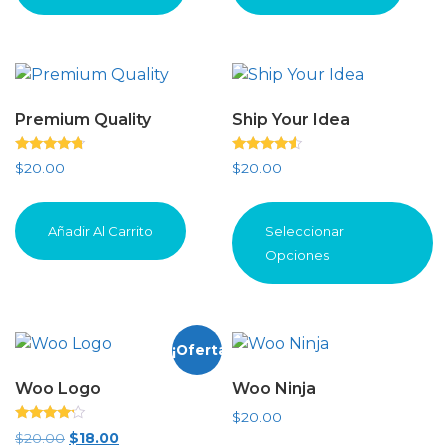
Premium Quality
Ship Your Idea
Valorado
Valorado
$
20.00
$
20.00
con
con
4.50
4.33
E
de 5
de 5
p
Añadir Al Carrito
Seleccionar
t
Opciones
m
va
L
o
¡Oferta!
s
Woo Logo
Woo Ninja
p
el
$
20.00
Valorado
e
El
El
$
20.00
$
18.00
con