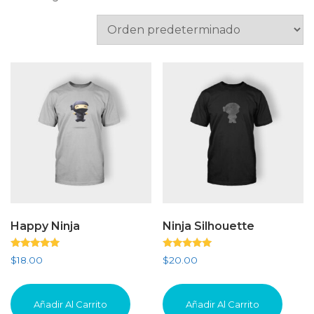
Happy Ninja
Ninja Silhouette
Valorado
Valorado
$
18.00
$
20.00
con
con
5.00
5.00
de 5
de 5
Añadir Al Carrito
Añadir Al Carrito