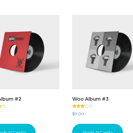
lbum #2
Woo Album #3
Valorado
$
9.00
con
3.00
de 5
adir Al Carrito
Añadir Al Carrito