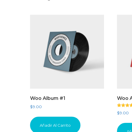
Woo Album #1
Woo A
$
9.00
Valorado
$
9.00
con
4.00
de 5
Añadir Al Carrito
Añ