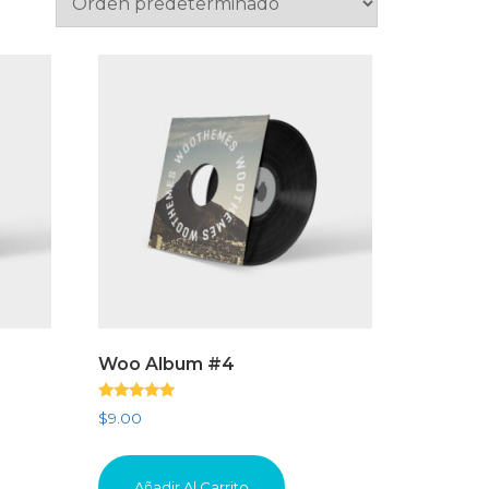
Woo Album #4
Valorado
$
9.00
con
5.00
de 5
Añadir Al Carrito