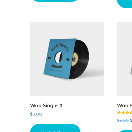
Woo Single #1
Woo S
$
3.00
Valorado
E
$
3.00
con
4.50
p
de 5