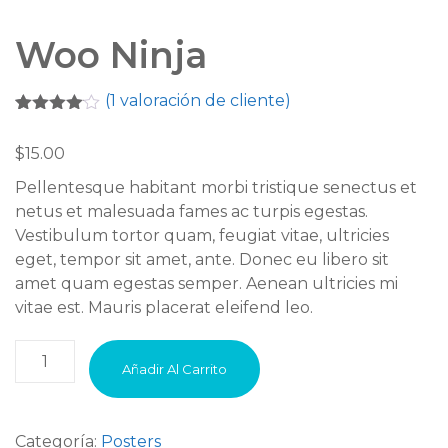
Woo Ninja
(
1
valoración de cliente)
Valorado
1
con
4.00
$
15.00
de 5 en
base a
Pellentesque habitant morbi tristique senectus et
valoración
de un
netus et malesuada fames ac turpis egestas.
cliente
Vestibulum tortor quam, feugiat vitae, ultricies
eget, tempor sit amet, ante. Donec eu libero sit
amet quam egestas semper. Aenean ultricies mi
vitae est. Mauris placerat eleifend leo.
Woo
Añadir Al Carrito
Ninja
cantidad
Categoría:
Posters