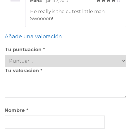
Maria
–
junio 7, 2013
Valorado
He really is the cutest little man.
con
4
de
5
Swoooon!
Añade una valoración
Tu puntuación
*
Tu valoración
*
Nombre
*