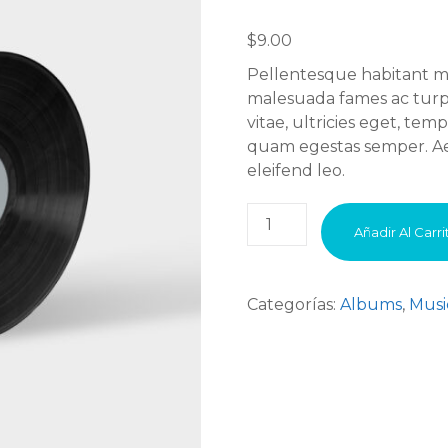
Valorado
1
con
$
9.00
3.00
de
5 en
Pellentesque habitant mo
base
a
malesuada fames ac turpi
valoración
vitae, ultricies eget, tem
de un
cliente
quam egestas semper. Aene
eleifend leo.
Woo
Añadir Al Carri
Album
#3
cantidad
Categorías:
Albums
,
Musi