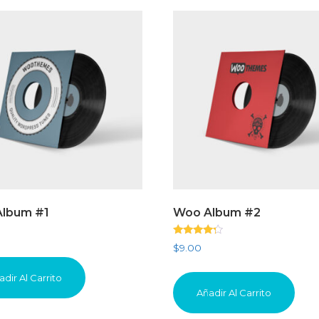
lbum #1
Woo Album #2
Valorado
$
9.00
con
4.00
de 5
adir Al Carrito
Añadir Al Carrito