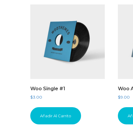
Woo Single #1
Woo A
$
3.00
$
9.00
Añadir Al Carrito
Añ