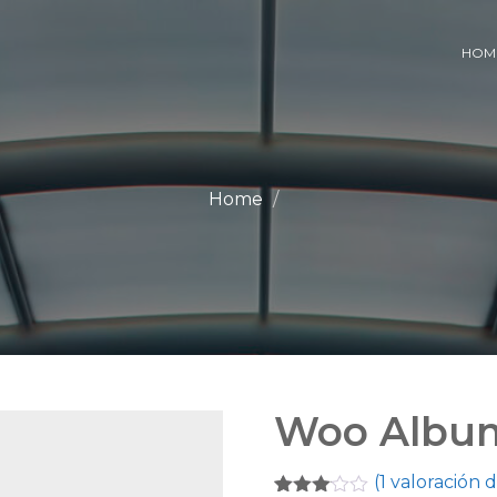
HOM
Home
Woo Albu
(
1
valoración d