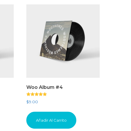
Woo Album #4
Valorado
$
9.00
con
5.00
de 5
Añadir Al Carrito