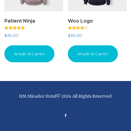
Patient Ninja
Woo Logo
Valorado
Valorado
$
35.00
$
35.00
con
con
4.67
4.00
de 5
de 5
Añadir Al Carrito
Añadir Al Carrito
HM Mirador Hotel© 2024 All Rights Reserved.