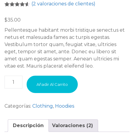
(
2
valoraciones de clientes)
Valorado
2
con
4.50
$
35.00
de 5 en
base a
Pellentesque habitant morbi tristique senectus et
valoraciones
de
netus et malesuada fames ac turpis egestas.
clientes
Vestibulum tortor quam, feugiat vitae, ultricies
eget, tempor sit amet, ante. Donec eu libero sit
amet quam egestas semper. Aenean ultricies mi
vitae est. Mauris placerat eleifend leo.
Woo
Añadir Al Carrito
Ninja
cantidad
Categorías:
Clothing
,
Hoodies
Descripción
Valoraciones (2)