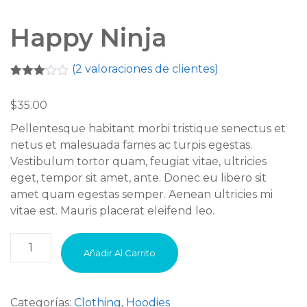
Happy Ninja
(
2
valoraciones de clientes)
Valorado
2
con
$
35.00
3.00
de
5 en
Pellentesque habitant morbi tristique senectus et
base
a
netus et malesuada fames ac turpis egestas.
valoraciones
Vestibulum tortor quam, feugiat vitae, ultricies
de
clientes
eget, tempor sit amet, ante. Donec eu libero sit
amet quam egestas semper. Aenean ultricies mi
vitae est. Mauris placerat eleifend leo.
Happy
Añadir Al Carrito
Ninja
cantidad
Categorías:
Clothing
,
Hoodies