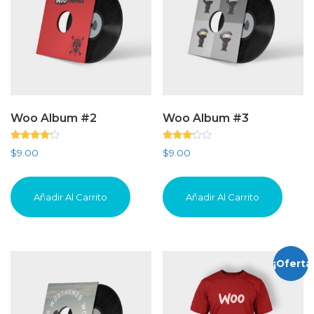
Woo Album #2
Woo Album #3
Valorado
Valorado
$
9.00
$
9.00
con
con
4.00
3.00
de 5
de 5
Añadir Al Carrito
Añadir Al Carrito
¡Oferta