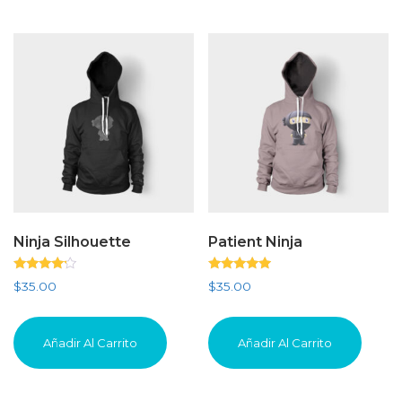
Ninja Silhouette
Patient Ninja
Valorado
Valorado
$
35.00
$
35.00
con
con
4.00
4.67
de 5
de 5
Añadir Al Carrito
Añadir Al Carrito