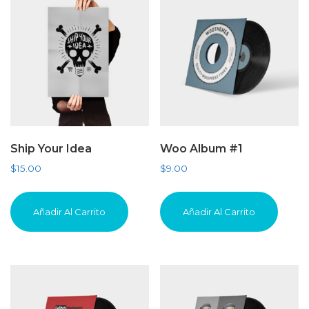
se
s
pueden
p
elegir
el
en
e
la
la
página
p
de
d
producto
p
Ship Your Idea
Woo Album #1
$
15.00
$
9.00
Añadir Al Carrito
Añadir Al Carrito