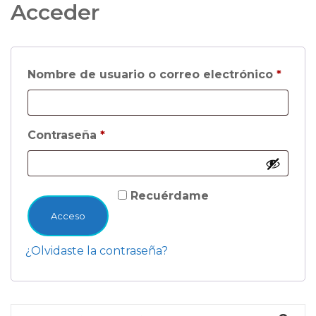
Acceder
Oblig
Nombre de usuario o correo electrónico
*
Obligatorio
Contraseña
*
Recuérdame
Acceso
¿Olvidaste la contraseña?